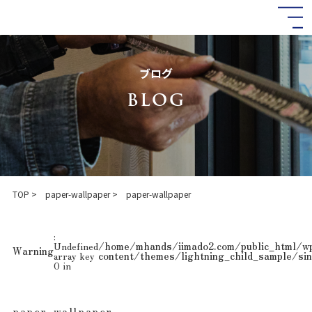
コ
ナ
ン
ビ
テ
ゲ
ン
ー
ツ
シ
ブログ
へ
ョ
ス
ン
BLOG
キ
に
ッ
移
プ
動
TOP
paper-wallpaper
paper-wallpaper
:
Undefined
/home/mhands/iimado2.com/public_html/w
Warning
array key
content/themes/lightning_child_sample/sin
0 in
paper-wallpaper