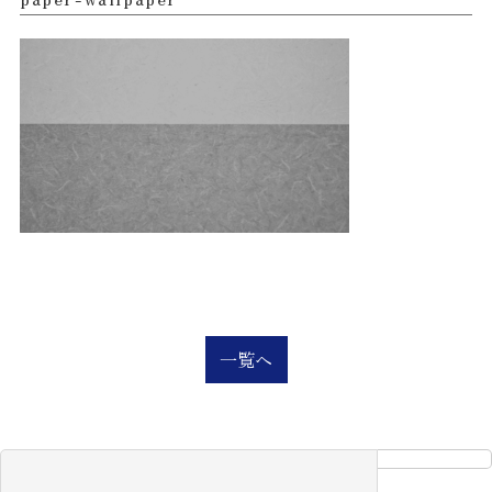
一覧へ
検
索: