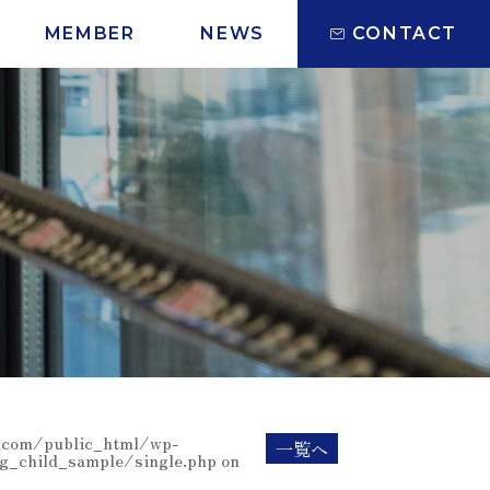
MEMBER
NEWS
CONTACT
com/public_html/wp-
一覧へ
g_child_sample/single.php on