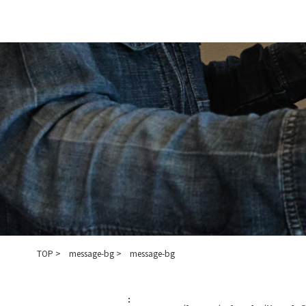
コ
ナ
ン
ビ
テ
ゲ
ン
ー
ツ
シ
へ
ョ
ス
ン
キ
に
ッ
移
プ
動
TOP
message-bg
message-bg
: