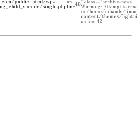
.com/public_html/wp-
on
" class="archive-news_
40
ng_child_sample/single.php
line
Warning
: Attempt to rea
in
/home/mhands/iimad
content/themes/lightn
on line
42