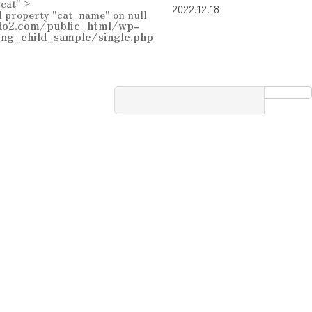
_cat">
2022.12.18
d property "cat_name" on null
o2.com/public_html/wp-
ing_child_sample/single.php
検
索: