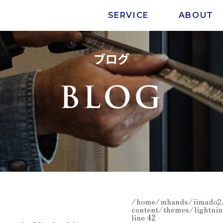
SERVICE
ABOUT
ブログ
BLOG
/home/mhands/iimado2.
content/themes/lightnin
line
42