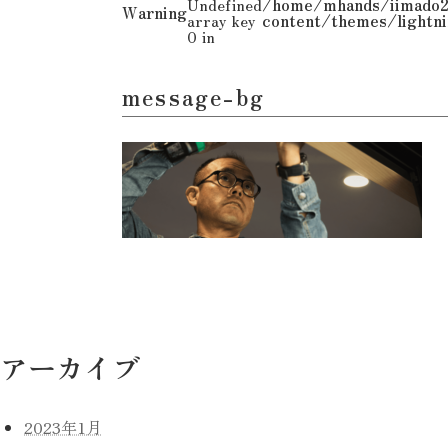
Undefined
/home/mhands/iimado2
Warning
array key
content/themes/lightni
0 in
message-bg
アーカイブ
2023年1月