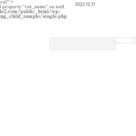
_cat">
2022.12.11
d property "cat_name" on null
o2.com/public_html/wp-
ing_child_sample/single.php
検
索: