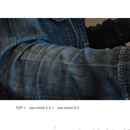
コ
ナ
ン
ビ
テ
ゲ
ン
ー
ツ
シ
へ
ョ
ス
ン
キ
に
ッ
移
プ
動
TOP
our-mind-3-3
our-mind-3-3
: