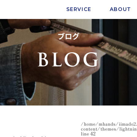
SERVICE
ABOUT
ブログ
BLOG
/home/mhands/iimado2.
content/themes/lightnin
line
42