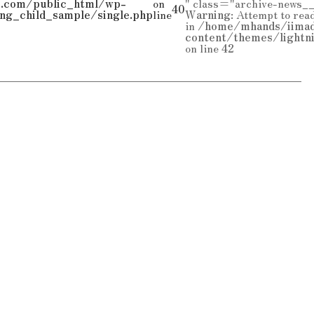
.com/public_html/wp-
on
" class="archive-news_
40
ng_child_sample/single.php
line
Warning
: Attempt to rea
in
/home/mhands/iimad
content/themes/lightn
on line
42