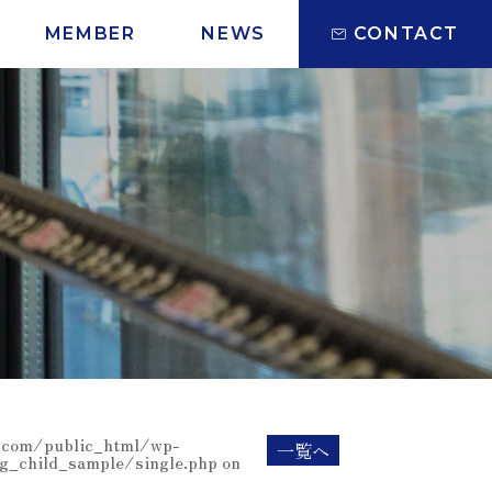
MEMBER
NEWS
CONTACT
com/public_html/wp-
一覧へ
g_child_sample/single.php on