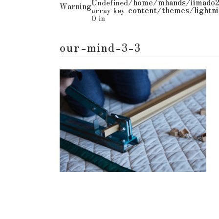
Undefined
/home/mhands/iimado2
Warning
array key
content/themes/lightni
0 in
our-mind-3-3