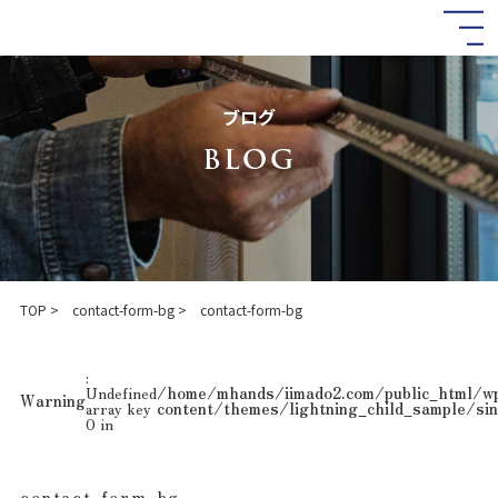
コ
ナ
ン
ビ
テ
ゲ
ン
ー
ツ
シ
ブログ
へ
ョ
ス
ン
BLOG
キ
に
ッ
移
プ
動
TOP
contact-form-bg
contact-form-bg
:
Undefined
/home/mhands/iimado2.com/public_html/w
Warning
array key
content/themes/lightning_child_sample/sin
0 in
contact-form-bg